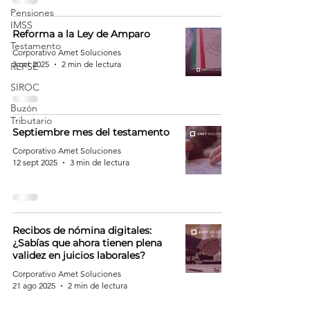
Pensiones
IMSS
Reforma a la Ley de Amparo
Testamento
Corporativo Amet Soluciones
3 oct 2025
2 min de lectura
REPSE
SIROC
Buzón
Tributario
Septiembre mes del testamento
Corporativo Amet Soluciones
12 sept 2025
3 min de lectura
Recibos de nómina digitales:
¿Sabías que ahora tienen plena
validez en juicios laborales?
Corporativo Amet Soluciones
21 ago 2025
2 min de lectura