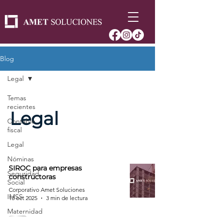
Blog
Legal
Temas
recientes
Legal
Contable
fiscal
Legal
Nóminas
SIROC para empresas
Seguridad
constructoras
Social
Corporativo Amet Soluciones
IMSS
13 oct 2025
3 min de lectura
Maternidad