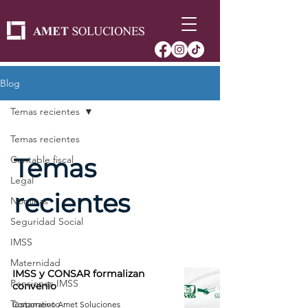
Blog
Temas recientes
Temas recientes
Temas
Contable fiscal
Legal
recientes
Nóminas
Seguridad Social
IMSS
Maternidad
IMSS y CONSAR formalizan
Pensiones IMSS
convenio
Testamento
Corporativo Amet Soluciones